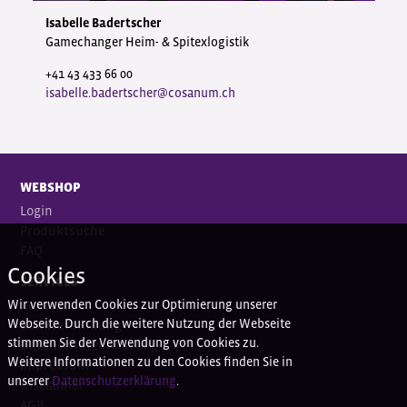
Isabelle Badertscher
Gamechanger Heim- & Spitexlogistik
+41 43 433 66 00
isabelle.badertscher@cosanum.ch
WEBSHOP
Login
Produktsuche
FAQ
Cookies
SERVICES
Wir verwenden Cookies zur Optimierung unserer
Kontakt
Webseite. Durch die weitere Nutzung der Webseite
Bankverbindung
stimmen Sie der Verwendung von Cookies zu.
Datenschutzerklärung
Weitere Informationen zu den Cookies finden Sie in
Impressum
unserer
Datenschutzerklärung
.
Disclaimer
AGB