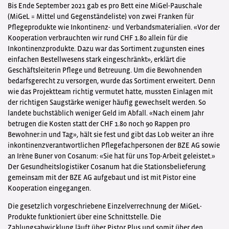
Bis Ende September 2021 gab es pro Bett eine MiGel-Pauschale
(MiGeL = Mittel und Gegenständeliste) von zwei Franken für
Pflegeprodukte wie Inkontinenz- und Verbandsmaterialien. «Vor der
Kooperation verbrauchten wir rund CHF 1.80 allein für die
Inkontinenzprodukte. Dazu war das Sortiment zugunsten eines
einfachen Bestellwesens stark eingeschränkt», erklärt die
Geschäftsleiterin Pflege und Betreuung. Um die Bewohnenden
bedarfsgerecht zu versorgen, wurde das Sortiment erweitert. Denn
wie das Projektteam richtig vermutet hatte, mussten Einlagen mit
der richtigen Saugstärke weniger häufig gewechselt werden. So
landete buchstäblich weniger Geld im Abfall. «Nach einem Jahr
betrugen die Kosten statt der CHF 1.80 noch 90 Rappen pro
Bewohner:in und Tag», hält sie fest und gibt das Lob weiter an ihre
inkontinenzverantwortlichen Pflegefachpersonen der BZE AG sowie
an Irène Buner von Cosanum: «Sie hat für uns Top-Arbeit geleistet.»
Der Gesundheitslogistiker Cosanum hat die Stationsbelieferung
gemeinsam mit der BZE AG aufgebaut und ist mit Pistor eine
Kooperation eingegangen.
Die gesetzlich vorgeschriebene Einzelverrechnung der MiGeL-
Produkte funktioniert über eine Schnittstelle. Die
Zahlungsabwicklung läuft über Pistor Plus und somit über den