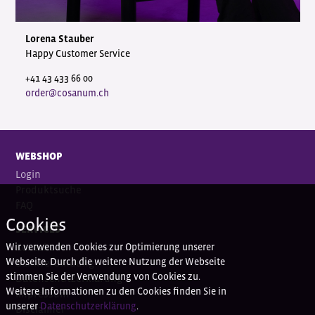
Lorena Stauber
Happy Customer Service
+41 43 433 66 00
order@cosanum.ch
WEBSHOP
Login
Produktsuche
FAQ
Cookies
SERVICES
Wir verwenden Cookies zur Optimierung unserer
Kontakt
Webseite. Durch die weitere Nutzung der Webseite
Bankverbindung
stimmen Sie der Verwendung von Cookies zu.
Datenschutzerklärung
Weitere Informationen zu den Cookies finden Sie in
Impressum
unserer
Datenschutzerklärung
.
Disclaimer