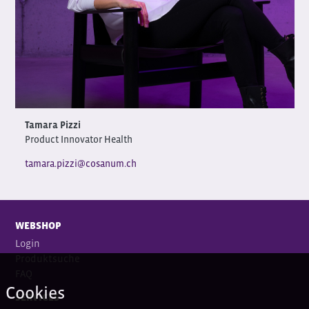
Tamara Pizzi
Product Innovator Health
tamara.pizzi@cosanum.ch
WEBSHOP
Login
Produktsuche
FAQ
Cookies
SERVICES