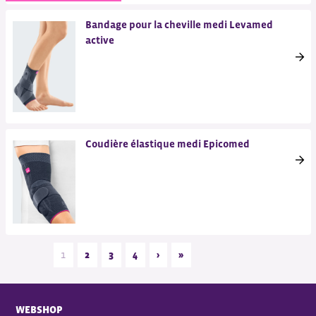
Bandage pour la cheville medi Levamed
active
Coudière élastique medi Epicomed
1
2
3
4
›
»
WEBSHOP