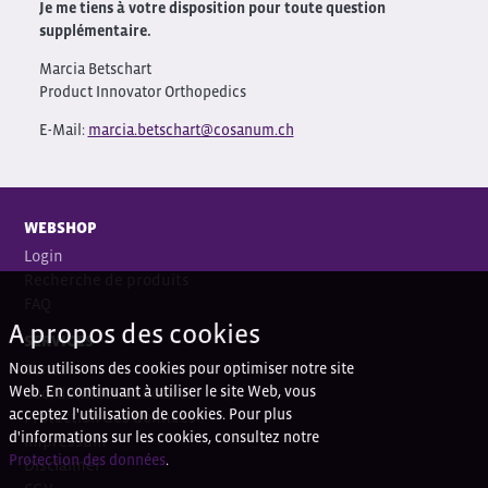
Je me tiens à votre disposition pour toute question
supplémentaire.
Marcia Betschart
Product Innovator Orthopedics
E-Mail:
marcia.betschart@cosanum.ch
WEBSHOP
Login
Recherche de produits
FAQ
A propos des cookies
SERVICES
Nous utilisons des cookies pour optimiser notre site
Contact
Web. En continuant à utiliser le site Web, vous
Coordonnées bancaires
acceptez l'utilisation de cookies. Pour plus
Protection des données
d'informations sur les cookies, consultez notre
Impressum
Protection des données
.
Disclaimer