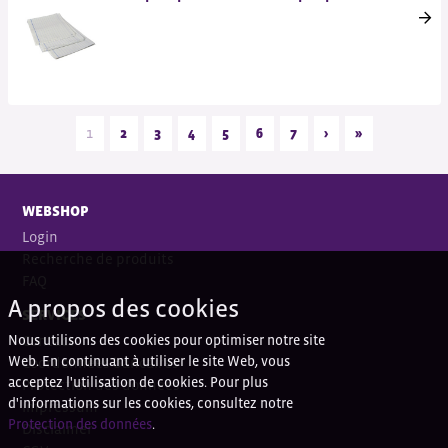
1
2
3
4
5
6
7
›
»
WEBSHOP
Login
Recherche de produits
FAQ
A propos des cookies
SERVICES
Nous utilisons des cookies pour optimiser notre site
Contact
Web. En continuant à utiliser le site Web, vous
Coordonnées bancaires
acceptez l'utilisation de cookies. Pour plus
Protection des données
d'informations sur les cookies, consultez notre
Impressum
Protection des données
.
Disclaimer