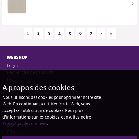
1
2
3
4
5
6
7
›
»
WEBSHOP
Login
Recherche de produits
FAQ
A propos des cookies
SERVICES
Nous utilisons des cookies pour optimiser notre site
Contact
Web. En continuant à utiliser le site Web, vous
Coordonnées bancaires
acceptez l'utilisation de cookies. Pour plus
Protection des données
d'informations sur les cookies, consultez notre
Impressum
Protection des données
.
Disclaimer
CGV