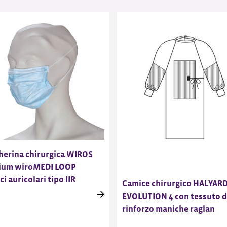
erina chirurgica WIROS
ium wiroMEDI LOOP
ci auricolari tipo IIR
Camice chirurgico HALYAR
EVOLUTION 4 con tessuto d
rinforzo maniche raglan