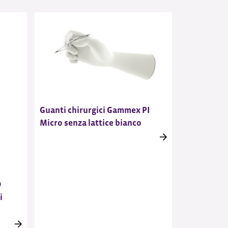
Guanti chirurgici Gammex PI
Micro senza lattice bianco
D
i