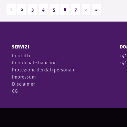
1
2
3
4
5
6
7
›
»
SERVIZI
DO
Contatti
+41
Coordi
nate bancarie
+41
Protezione dei dati personali
Impressum
Disclaimer
CG