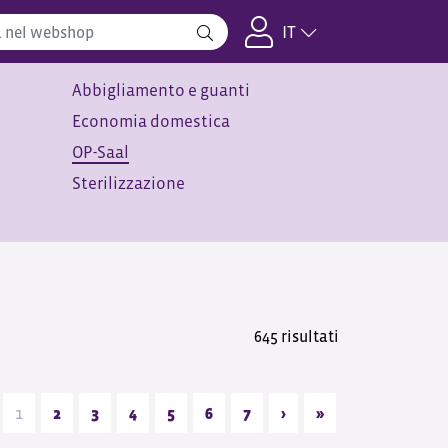
IT
Abbigliamento e guanti
Economia domestica
OP-Saal
Sterilizzazione
645 risultati
1
2
3
4
5
6
7
›
»