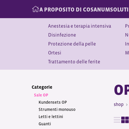
A PROPOSITO DI COSANUM
SOLUT
Anestesia e terapia intensiva
P
Disinfezione
N
Protezione della pelle
I
Ortesi
M
Trattamento delle ferite
OP
Categorie
Sale OP
Kundensets OP
shop
Strumenti monouso
Letti e lettini
Guanti