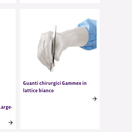
Guanti chirurgici Gammex in
lattice bianco
Large-