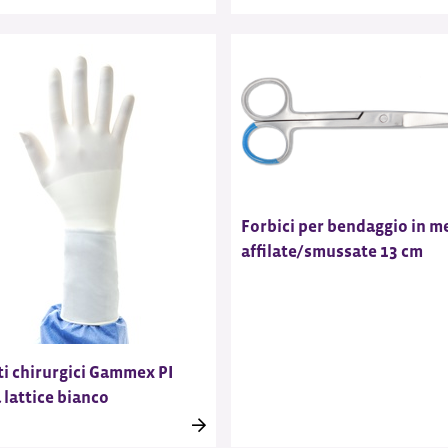
Forbici per bendaggio in m
affilate/smussate 13 cm
i chirurgici Gammex PI
 lattice bianco