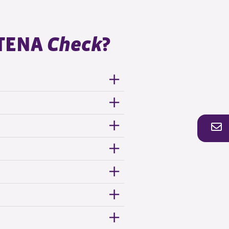
 TENA
Check
?