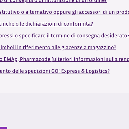
o di consegna o di fatturazione di un ordine?
stitutivo o alternativo oppure gli accessori di un prod
niche o le dichiarazioni di conformità?
ressi o specificare il termine di consegna desiderato
 simboli in riferimento alle giacenze a magazzino?
 EMAp, Pharmacode (ulteriori informazioni sulla ren
ento delle spedizioni GO! Express & Logistics?