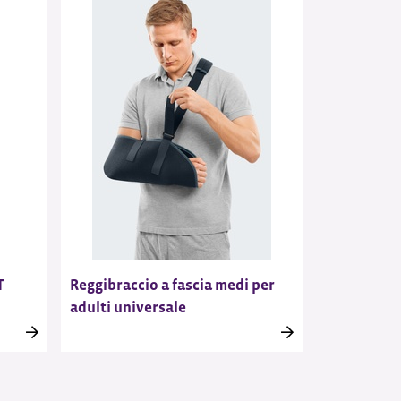
T
Reggibraccio a fascia medi per
adulti universale