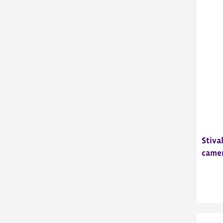
Stival
camer