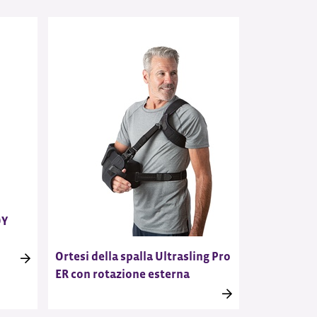
OY
Ortesi della spalla Ultrasling Pro
ER con rotazione esterna