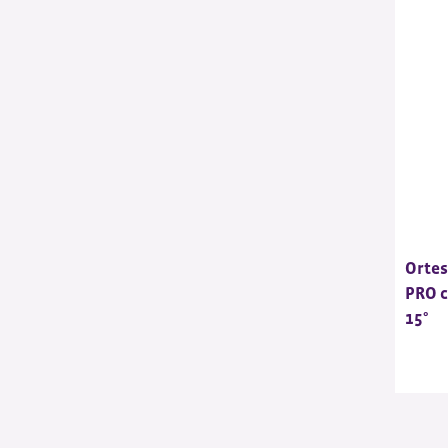
Ortes
PRO c
15°