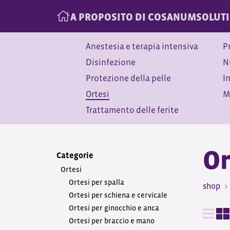
A PROPOSITO DI COSANUM
SOLUT
Anestesia e terapia intensiva
P
Disinfezione
N
Protezione della pelle
I
Ortesi
M
Trattamento delle ferite
Or
Categorie
Ortesi
Ortesi per spalla
shop
Ortesi per schiena e cervicale
Ortesi per ginocchio e anca
Ortesi per braccio e mano