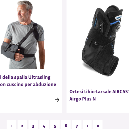
i della spalla Ultrasling
on cuscino per abduzione
Ortesi tibio-tarsale AIRCAS
Airgo Plus N
1
2
3
4
5
6
7
›
»