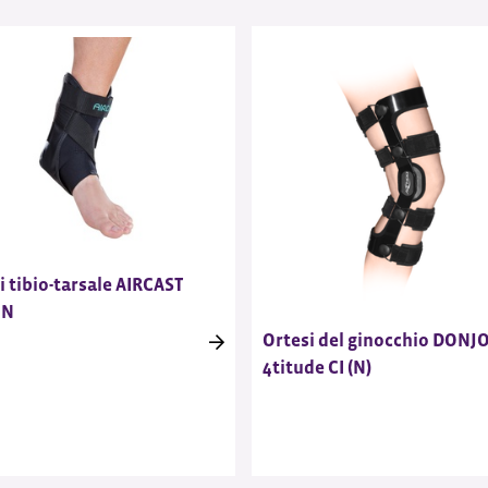
i tibio-tarsale AIRCAST
 N
Ortesi del ginocchio DONJ
4titude CI (N)