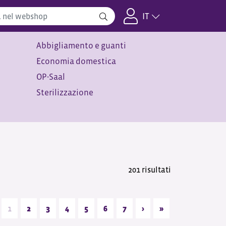
IT
Abbigliamento e guanti
Economia domestica
OP-Saal
Sterilizzazione
201 risultati
1
2
3
4
5
6
7
›
»