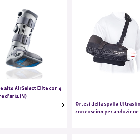
e alto AirSelect Elite con 4
e d'aria (N)
Ortesi della spalla Ultraslin
con cuscino per abduzione 