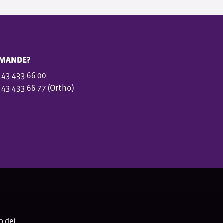
MANDE?
 43 433 66 00
 43 433 66 77 (Ortho)
o dei