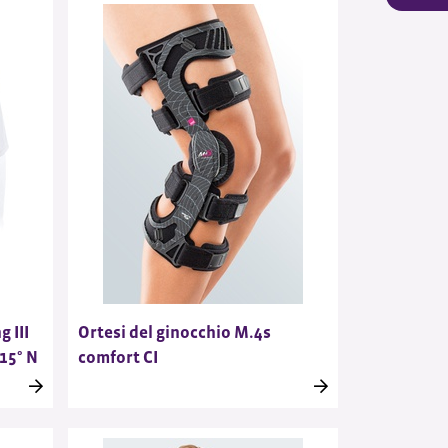
g III
Ortesi del ginocchio M.4s
15° N
comfort CI