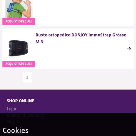
ACQUISTI SPECIALI
Busto ortopedico DONJOY ImmoStrap Grösse
M N
ACQUISTI SPECIALI
1
SHOP ONLINE
Login
Ricerca di prodotti
FAQ
Cookies
SERVIZI