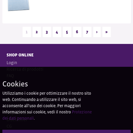
1
2
3
4
5
6
7
›
»
SHOP ONLINE
Login
Ricerca di prodotti
FAQ
Cookies
SERVIZI
Utilizziamo i cookie per ottimizzare il nostro sito
Contatti
web. Continuando a utilizzare il sito web, si
Coordi
nate bancarie
acconsente all'uso dei cookie. Per maggiori
Protezione dei dati personali
informazioni sui cookie, vedi il nostro
Protezione
Impressum
dei dati personali
.
Disclaimer
CG