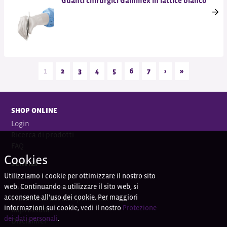
Guanti chirurgici Gammex in lattice bianco
1
2
3
4
5
6
7
›
»
SHOP ONLINE
Login
Ricerca di prodotti
FAQ
Cookies
SERVIZI
Utilizziamo i cookie per ottimizzare il nostro sito
Contatti
web. Continuando a utilizzare il sito web, si
Coordi
nate bancarie
acconsente all'uso dei cookie. Per maggiori
Protezione dei dati personali
informazioni sui cookie, vedi il nostro
Protezione
Impressum
dei dati personali
.
Disclaimer