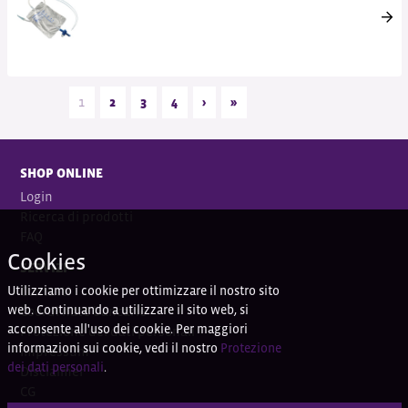
1
2
3
4
›
»
SHOP ONLINE
Login
Ricerca di prodotti
FAQ
Cookies
SERVIZI
Utilizziamo i cookie per ottimizzare il nostro sito
Contatti
web. Continuando a utilizzare il sito web, si
Coordi
nate bancarie
acconsente all'uso dei cookie. Per maggiori
Protezione dei dati personali
informazioni sui cookie, vedi il nostro
Protezione
Impressum
dei dati personali
.
Disclaimer
CG