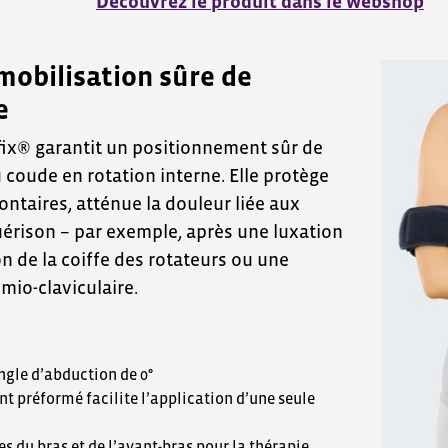
Découvrez le produit dans le webshop
mobilisation sûre de
e
fix® garantit un positionnement sûr de
du coude en rotation interne. Elle protège
ntaires, atténue la douleur liée aux
érison – par exemple, après une luxation
on de la coiffe des rotateurs ou une
omio-claviculaire.
ngle d’abduction de 0°
t préformé facilite l’application d’une seule
s du bras et de l’avant-bras pour la thérapie