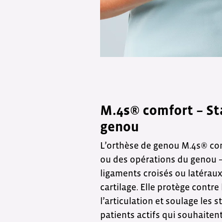
M.4s® comfort – Sta
genou
L’orthèse de genou M.4s® com
ou des opérations du genou –
ligaments croisés ou latéraux
cartilage. Elle protège contr
l’articulation et soulage les s
patients actifs qui souhaiten