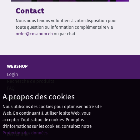
Contact
Nous nous tenons volontiers à votre disposition pour
toute question ou information complémentaire via
order@cosanum.ch
ou par chat.
WEBSHOP
Login
Recherche de produits
FAQ
A propos des cookies
SERVICES
Nous utilisons des cookies pour optimiser notre site
Contact
Web. En continuant à utiliser le site Web, vous
Coordonnées bancaires
acceptez l'utilisation de cookies. Pour plus
Protection des données
d'informations sur les cookies, consultez notre
Impressum
Protection des données
.
Disclaimer