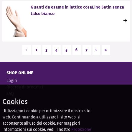
Guanti da esame in lattice cosaLine Satin senza
talco bianco
1
2
3
4
5
6
7
›
»
SHOP ONLINE
Login
Ricerca di prodotti
FAQ
Cookies
SERVIZI
Utilizziamo i cookie per ottimizzare il nostro sito
Contatti
web. Continuando a utilizzare il sito web, si
Coordi
nate bancarie
acconsente all'uso dei cookie. Per maggiori
Protezione dei dati personali
informazioni sui cookie, vedi il nostro
Protezione
Impressum