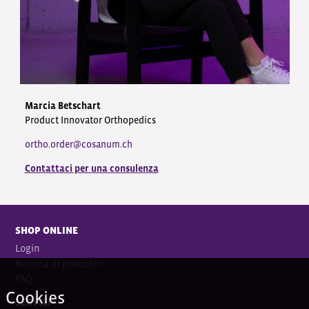
Marcia Betschart
Product Innovator Orthopedics
ortho.order@cosanum.ch
Contattaci per una consulenza
SHOP ONLINE
Login
Ricerca di prodotti
FAQ
Cookies
SERVIZI