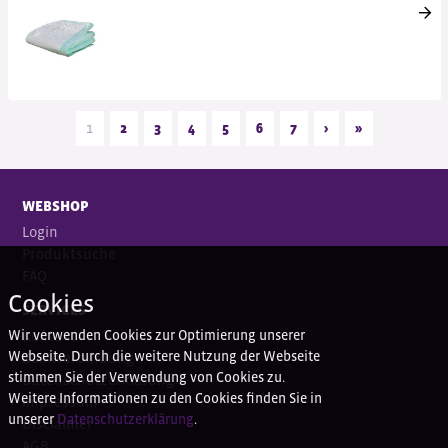
1
2
3
4
5
6
7
›
»
WEBSHOP
Login
Produktsuche
FAQ
Cookies
SERVICES
Wir verwenden Cookies zur Optimierung unserer
Kontakt
Webseite. Durch die weitere Nutzung der Webseite
Bankverbindung
stimmen Sie der Verwendung von Cookies zu.
Datenschutzerklärung
Weitere Informationen zu den Cookies finden Sie in
Impressum
unserer
Datenschutzerklärung
.
Disclaimer
AGB