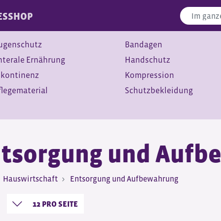
ES
SHOP
ugenschutz
Bandagen
nterale Ernährung
Handschutz
nkontinenz
Kompression
flegematerial
Schutzbekleidung
tsorgung und Aufb
Hauswirtschaft
Entsorgung und Aufbewahrung