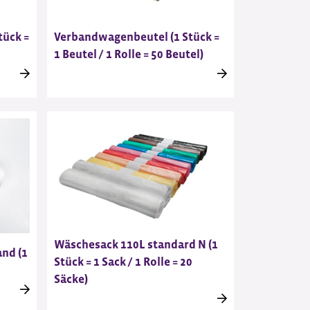
tück =
Verbandwagenbeutel (1 Stück =
1 Beutel / 1 Rolle = 50 Beutel)
Wäschesack 110L standard N (1
and (1
Stück = 1 Sack / 1 Rolle = 20
Säcke)