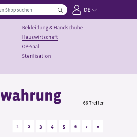
DE
Bekleidung & Handschuhe
Hauswirtschaft
OP-Saal
Sterilisation
ewahrung
66 Treffer
1
2
3
4
5
6
›
»