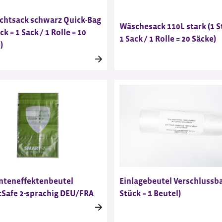
chtsack schwarz Quick-Bag
Wäschesack 110L stark (1 S
ck = 1 Sack / 1 Rolle = 10
1 Sack / 1 Rolle = 20 Säcke)
)
nteneffektenbeutel
Einlagebeutel Verschlussb
Safe 2-sprachig DEU/FRA
Stück = 1 Beutel)