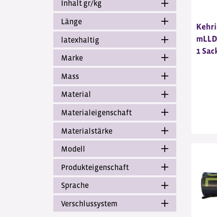
Inhalt gr/kg
Länge
Kehri
mLLD/
latexhaltig
1 Sack
Marke
Mass
Material
Materialeigenschaft
Materialstärke
Modell
Produkteigenschaft
Sprache
Verschlussystem