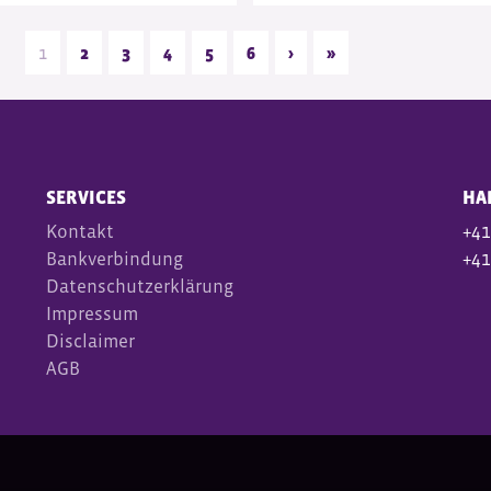
1
2
3
4
5
6
›
»
SERVICES
HA
Kontakt
+41
Bankverbindung
+41
Datenschutzerklärung
Impressum
Disclaimer
AGB