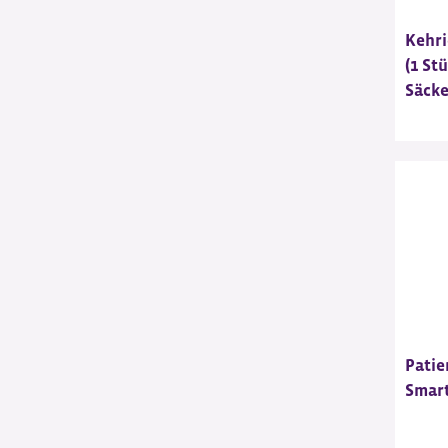
Kehri
(1 Stü
Säcke
Patie
Smart