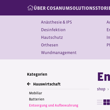
ÜBER COSANUM
SOLUTIONS
STORI
Anästhesie & IPS
A
Desinfektion
E
Hautschutz
I
Orthesen
P
Wundmanagement
En
Kategorien
Hauswirtschaft
shop
Mobiliar
Batterien
Entsorgung und Aufbewahrung