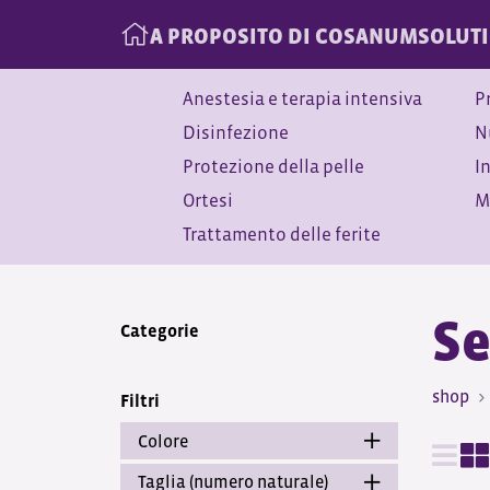
A PROPOSITO DI COSANUM
SOLUT
Anestesia e terapia intensiva
P
Disinfezione
N
Protezione della pelle
I
Ortesi
M
Trattamento delle ferite
Se
Categorie
shop
Filtri
Colore
Taglia (numero naturale)