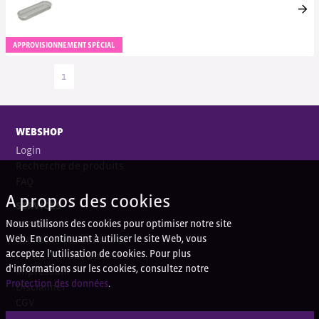
APPROVISIONNEMENT SPÉCIAL
1
WEBSHOP
Login
Recherche de produits
FAQ
A propos des cookies
SERVICES
Nous utilisons des cookies pour optimiser notre site
Contact
Web. En continuant à utiliser le site Web, vous
Coordonnées bancaires
acceptez l'utilisation de cookies. Pour plus
Protection des données
d'informations sur les cookies, consultez notre
Impressum
Protection des données
.
Disclaimer
CGV