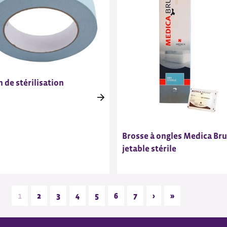
 de stérilisation
Brosse à ongles Medica Br
jetable stérile
1
2
3
4
5
6
7
›
»