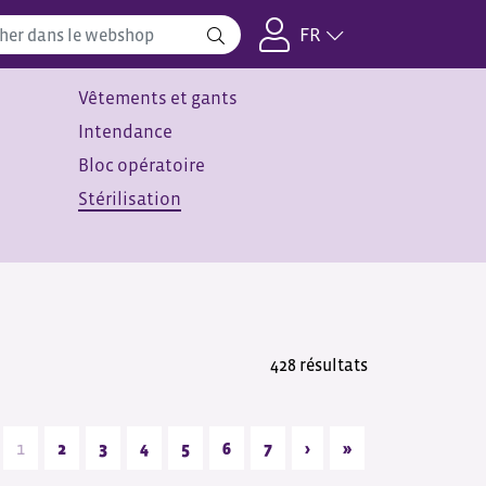
FR
Vêtements et gants
Intendance
Bloc opératoire
Stérilisation
428 résultats
1
2
3
4
5
6
7
›
»